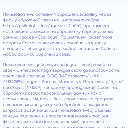
Пользователь, оставляя обращение/заявку через
форму обратной связи на интернет-сайте
https://psikhiatr.clinic/ (далее – Сайт), принимает
настоящее Согласие на обработку персональных
данных (далее – Согласие). Принятием (акцептом)
оферты Согласия является нажатие на кнопку
отправки своих данных на любой странице Сайта с
любой формой обратной связи.
Пользователь, действуя свободно, своей волей и в
своём интересе, подтверждая свою дееспособность,
даёт своё согласие ООО "М-Трезвость" (ИНН
7713428994, адрес: Россия, Москва, ул. Ижорская, д.15, эт/
пом/офис 1/I/106А), которому принадлежит Сайт, на
обработку своих персональных данных как с
использованием, так и без использования средств
автоматизации для целей обработки входящих
запросов физических лиц (пользователей) с целью
консультирования, направления комментариев
физическим лицам (пользователям); аналитики
действий физического лица (пользователя) на Сайте со