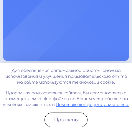
Для обеспечения оптимальной работы, анализа
Клиника психиатра-нарколога
использования и улучшения пользовательского опыта
ДОКТОРА ГЛАДЫШЕВА
на сайте используются технологии cookie.
Продолжая пользоваться сайтом, Вы соглашаетесь с
Узнать стоимость
Срочный вызов
размещением cookie-файлов на Вашем устройстве на
условиях, изложенных в
Политике конфиденциальности.
Карта сайта
О нас
Принять
Записатьcя
Позвонить
Контакты