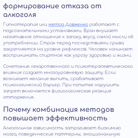
формирование отказа от
алкоголя
Гипнотерапия или
метод Довженко
работают с
подсознательными установками. Врач внушает
негативное отношение к запаху, вкусу, самой мысли об
употреблении. Страх перед последствиями срыва
закрепляется на уровне рефлексов. Человек начинает
воспринимать спиртное как угрозу здоровью и жизни.
Сочетание лекарственного и психотерапевтического
влияния создает многоуровневую защиту. Если
возникает желание выпить, срабатывает
психологический барьер. При попытке нарушить
запрет включается физиологическая реакция
отторжения.
Почему комбинация методов
повышает эффективность
Алкогольная зависимость затрагивает биохимию
мозга, поведенческие паттерны, эмоциональную