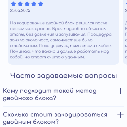
25.05.2025
2
На кодирование двойной блок решился после
нескольких срывов. Врач подробно объяснил
этапы, без давления и запугивания. Процедура
заняла около часа, самочувствие было
стабильным. Пока держусь, тяга стала слабее.
Понимаю, что важно и дальше работать над
собой, но старт считаю удачным.
Часто задаваемые вопросы
Кому подходит такой метод
двойного блока?
Двойной блок рекомендован пациентам с
Сколько стоит закодироваться
длительной алкогольной зависимостью,
двойным блоком?