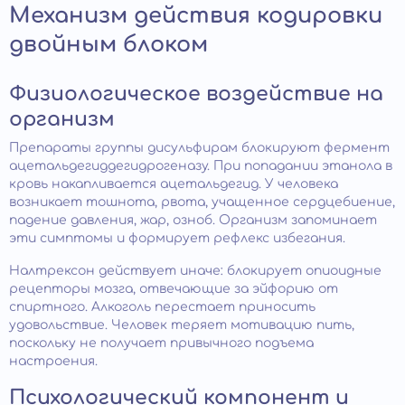
Механизм действия кодировки
двойным блоком
Физиологическое воздействие на
организм
Препараты группы дисульфирам блокируют фермент
ацетальдегиддегидрогеназу. При попадании этанола в
кровь накапливается ацетальдегид. У человека
возникает тошнота, рвота, учащенное сердцебиение,
падение давления, жар, озноб. Организм запоминает
эти симптомы и формирует рефлекс избегания.
Налтрексон действует иначе: блокирует опиоидные
рецепторы мозга, отвечающие за эйфорию от
спиртного. Алкоголь перестает приносить
удовольствие. Человек теряет мотивацию пить,
поскольку не получает привычного подъема
настроения.
Психологический компонент и