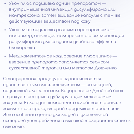
Укол плюс подшивка одним препаратом —
внутримышечная инъекция дисульфирама или
налтрексона, затем вшивание капсулы с тем же
действующим веществом под кожу
Укол плюс подшивка разными препаратами —
например, инъекция налтрексона и имплантация
дисульфирама для создания двойного эффекта
блокировки
Медикаментозное кодирование плюс гипноз —
введение препарата дополняется сеансом
суггестивной терапии или методом Довженко
Стандартная процедура ограничивается
единственным вмешательством — инъекцией,
подшивкой или гипнозом. Кодирование Двойной блок
страхует от срыва дублирующим механизмом
защиты. Если один компонент ослабевает раньше
заявленного срока, второй продолжает работать.
Это особенно ценно для людей с длительной
историей употребления и высокой толерантностью к
алкоголю.