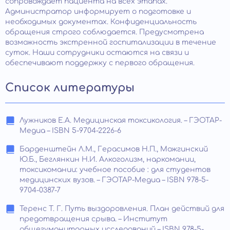
сопровождает пациента на всех этапах.
Администратор информирует о подготовке и
необходимых документах. Конфиденциальность
обращения строго соблюдается. Предусмотрена
возможность экстренной госпитализации в течение
суток. Наши сотрудники остаются на связи и
обеспечивают поддержку с первого обращения.
Список литературы
Лужников Е.А. Медицинская токсикология. – ГЭОТАР-
Медиа – ISBN 5-9704-2226-6
Барденштейн Л.М., Герасимов Н.П., Можгинский
Ю.Б., Беглянкин Н.И. Алкоголизм, наркомании,
токсикомании: учебное пособие : для студентов
медицинских вузов. – ГЭОТАР-Медиа – ISBN 978-5-
9704-0387-7
Теренс Т. Г. Путь выздоровления. План действий для
предотвращения срыва. – Институт
общегуманитарных исследований – ISBN 978-5-