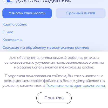
ДОКТОРА ГЛАДЫШЕВА
Узнать стоимость
Срочный вызов
Карта сайта
О нас
Контакты
Согласие на обработку персональных данных
Политика конфиденциальности
Для обеспечения оптимальной работы, анализа
использования и улучшения пользовательского опыта
Прайс-лист
на сайте используются технологии cookie.
Лицензии и сертификаты
Продолжая пользоваться сайтом, Вы соглашаетесь с
Психиатр на дом
размещением cookie-файлов на Вашем устройстве на
условиях, изложенных в
Политике конфиденциальности.
Нарколог на дом
Паранойя
Принять
Панические атаки
Записатьcя
Позвонить