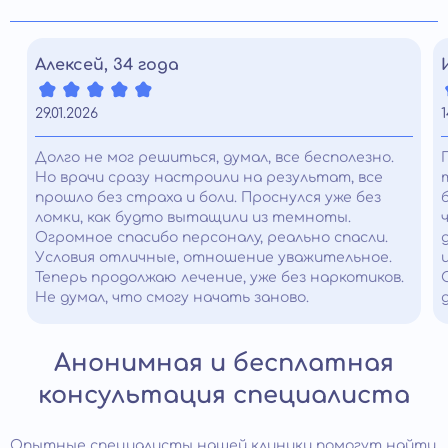
Алексей, 34 года
29.01.2026
1
Долго не мог решиться, думал, все бесполезно.
Но врачи сразу настроили на результат, все
прошло без страха и боли. Проснулся уже без
ломки, как будто вытащили из темноты.
Огромное спасибо персоналу, реально спасли.
Условия отличные, отношение уважительное.
Теперь продолжаю лечение, уже без наркотиков.
Не думал, что смогу начать заново.
Анонимная и бесплатная
консультация специалиста
Опытные специалисты нашей клиники помогут найти