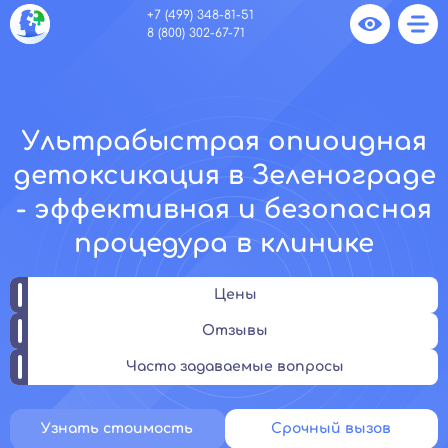
+7 (499) 348-81-51
8 (800) 302-67-71
Ультрабыстрая опиоидная
детоксикация в Зеленограде
- эффективная и безопасная
процедура в клинике
Цены
Отзывы
Часто задаваемые вопросы
Узнать стоимость
Срочный вызов