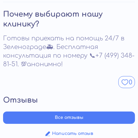
реабилитации.
вмешательство возможны только в клинике. В
экстренных случаях необходимо реанимационное
Процедура не проводится при серьезных сердечно-
Почему выбирают нашу
оборудование. Безопасность процедуры
сосудистых заболеваниях, острых инфекциях и
обеспечивается только в условиях стационара.
тяжелых психических расстройствах. Также
клинику?
ограничения касаются пациентов в тяжелом
соматическом состоянии. Перед УБОД врач проводит
Готовы приехать на помощь 24/7 в
полную диагностику, чтобы исключить риски. При
наличии противопоказаний подбирается
Зеленограде🚑. Бесплатная
альтернативная схема лечения.
консультация по номеру 📞+7 (499) 348-
81-51. 💯анонимно!
0
Отзывы
Все отзывы
Написать отзыв