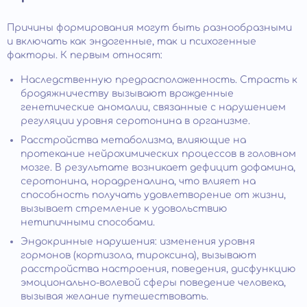
Причины формирования могут быть разнообразными
и включать как эндогенные, так и психогенные
факторы. К первым относят:
Наследственную предрасположенность. Страсть к
бродяжничеству вызывают врожденные
генетические аномалии, связанные с нарушением
регуляции уровня серотонина в организме.
Расстройства метаболизма, влияющие на
протекание нейрохимических процессов в головном
мозге. В результате возникает дефицит дофамина,
серотонина, норадреналина, что влияет на
способность получать удовлетворение от жизни,
вызывает стремление к удовольствию
нетипичными способами.
Эндокринные нарушения: изменения уровня
гормонов (кортизола, тироксина), вызывают
расстройства настроения, поведения, дисфункцию
эмоционально-волевой сферы поведение человека,
вызывая желание путешествовать.