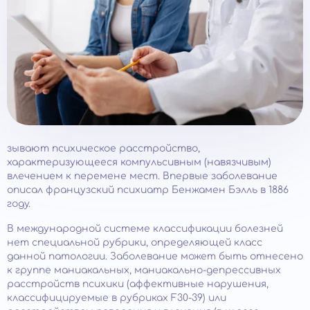
зывают психическое расстройство,
характеризующееся компульсивным (навязчивым)
влечением к перемене мест. Впервые заболевание
описал французский психиатр Бенжамен Бэлль в 1886
году.
В международной системе классификации болезней
нет специальной рубрики, определяющей класс
данной патологии. Заболевание может быть отнесено
к группе маниакальных, маниакально-депрессивных
расстройств психики (аффективные нарушения,
классифицируемые в рубриках F30-39) или