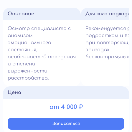
Описание
Для кого подход
Осмотр специалиста с
Рекомендуется д
анализом
подросткам и вз
эмоционального
при повторяющи
состояния,
эпизодах
особенностей поведения
бесконтрольных у
и степени
выраженности
расстройства.
Цена
от 4 000 ₽
Записатьcя