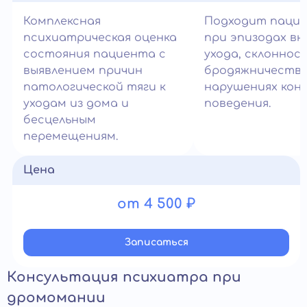
Комплексная
Подходит паци
психиатрическая оценка
при эпизодах вн
состояния пациента с
ухода, склоннос
выявлением причин
бродяжничеству
патологической тяги к
нарушениях кон
уходам из дома и
поведения.
бесцельным
перемещениям.
Цена
от 4 500 ₽
Записатьcя
Консультация психиатра при
дромомании