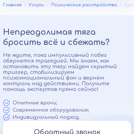
Главная
Услуги
Психические расстройства
Дро
Непреодолимая тяга
бросить всё и сбежать?
Не ждите, пока импульсивный побег
обернется трагедией. Мы знаем, как
остановить эту тягу: найдем скрытый
триггер, стабилизируем
психоэмоциональный фон и вернем
контроль над действиями. Получите
помощь экспертов прямо сейчас!
Опытные врачи;
Современное оборудование;
Индивидуальный подход.
Обратный звонок