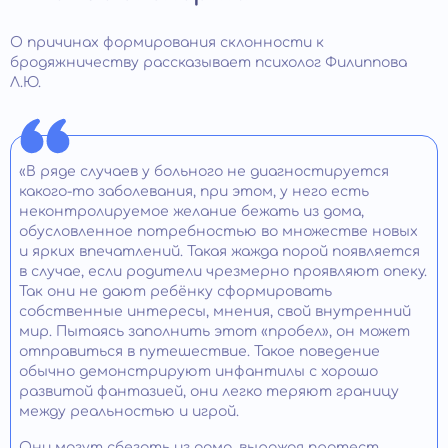
О причинах формирования склонности к
бродяжничеству рассказывает психолог Филиппова
Л.Ю.
«В ряде случаев у больного не диагностируется
какого-то заболевания, при этом, у него есть
неконтролируемое желание бежать из дома,
обусловленное потребностью во множестве новых
и ярких впечатлений. Такая жажда порой появляется
в случае, если родители чрезмерно проявляют опеку.
Так они не дают ребёнку сформировать
собственные интересы, мнения, свой внутренний
мир. Пытаясь заполнить этот «пробел», он может
отправиться в путешествие. Такое поведение
обычно демонстрируют инфантилы с хорошо
развитой фантазией, они легко теряют границу
между реальностью и игрой.
Они могут сбегать из дома, выражая протест,