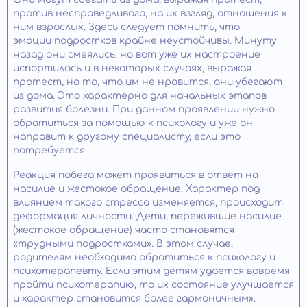
против несправедливого, на их взгляд, отношения к
ним взрослых. Здесь следует помнить, что
эмоции подростков крайне неустойчивы. Минуту
назад они смеялись, но вот уже их настроение
испортилось и в некоторых случаях, выражая
протест, на то, что им не нравится, они убегают
из дома. Это характерно для начальных этапов
развития болезни. При данном проявлении нужно
обратиться за помощью к психологу и уже он
направит к другому специалисту, если это
потребуется.
Реакция побега может проявиться в ответ на
насилие и жестокое обращение. Характер под
влиянием такого стресса изменяется, происходит
деформация личности. Дети, пережившие насилие
(жестокое обращение) часто становятся
«трудными подростками». В этом случае,
родителям необходимо обратиться к психологу и
психотерапевту. Если этим детям удается вовремя
пройти психотерапию, то их состояние улучшается
и характер становится более гармоничным».