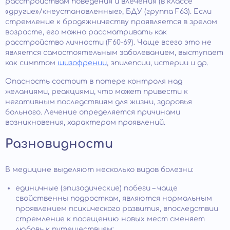
расстройствам поведения и влечения (в классе
«другие»/«неустановленные», БДУ (группа F63). Если
стремление к бродяжничеству проявляется в зрелом
возрасте, его можно рассматривать как
расстройство личности (F60-69). Чаще всего это не
является самостоятельным заболеванием, выступает
как симптом
шизофрении
, эпилепсии, истерии и др.
Опасность состоит в потере контроля над
желаниями, реакциями, что может привести к
негативным последствиям для жизни, здоровья
больного. Лечение определяется причинами
возникновения, характером проявлений.
Разновидности
В медицине выделяют несколько видов болезни:
единичные (эпизодические) побеги – чаще
свойственны подросткам, являются нормальным
проявлением психического развития, впоследствии
стремление к посещению новых мест сменяет
любовь к путешествиям;