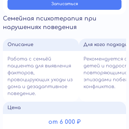
Записатьcя
Семейная психотерапия при
нарушениях поведения
Описание
Для кого подход
Работа с семьёй
Рекомендуется с
пациента для выявления
детей и подрост
факторов,
повторяющимис
провоцирующих уходы из
эпизодами побег
дома и дезадаптивное
конфликтов.
поведение.
Цена
от 6 000 ₽