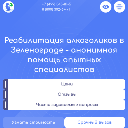
+7 (499) 348-81-51
8 (800) 302-67-71
Реабилитация алкоголиков в
Зеленограде - анонимная
помощь опытных
специалистов
Цены
Отзывы
Часто задаваемые вопросы
Узнать стоимость
Срочный вызов