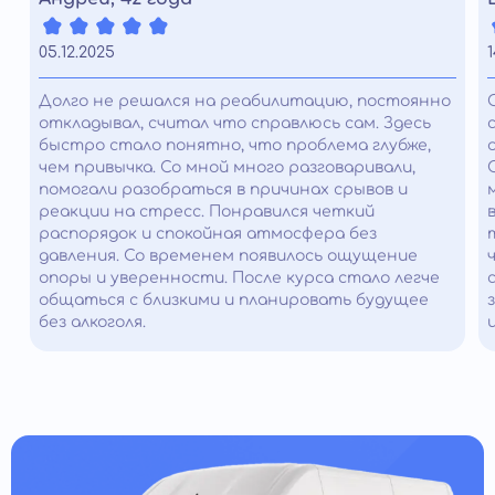
05.12.2025
1
Долго не решался на реабилитацию, постоянно
откладывал, считал что справлюсь сам. Здесь
быстро стало понятно, что проблема глубже,
чем привычка. Со мной много разговаривали,
помогали разобраться в причинах срывов и
реакции на стресс. Понравился четкий
распорядок и спокойная атмосфера без
давления. Со временем появилось ощущение
опоры и уверенности. После курса стало легче
общаться с близкими и планировать будущее
без алкоголя.