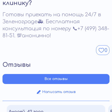
а закрепить новые навыки и установки.
клинику?
Продолжительность зависит от истории болезни и
динамики восстановления. Решение принимается по
Готовы приехать на помощь 24/7 в
итогам наблюдения и терапевтической работы.
Выход из центра планируется, когда человек
Зеленограде🚑. Бесплатная
стабилен.
консультация по номеру 📞+7 (499) 348-
81-51. 💯анонимно!
0
Отзывы
Все отзывы
Написать отзыв
Андрей, 42 года