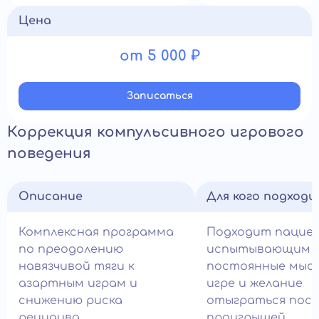
Цена
от 5 000 ₽
Записатьcя
Коррекция компульсивного игрового
поведения
Описание
Для кого подход
Комплексная программа
Подходит пацие
по преодолению
испытывающим
навязчивой тяги к
постоянные мысл
азартным играм и
игре и желание
снижению риска
отыграться посл
рецидива.
проигрышей.