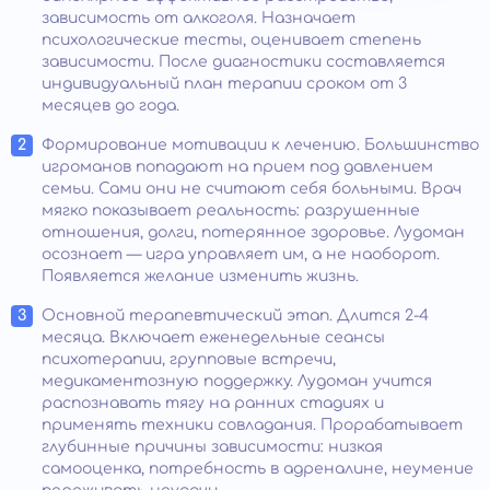
зависимость от алкоголя. Назначает
психологические тесты, оценивает степень
зависимости. После диагностики составляется
индивидуальный план терапии сроком от 3
месяцев до года.
Формирование мотивации к лечению. Большинство
игроманов попадают на прием под давлением
семьи. Сами они не считают себя больными. Врач
мягко показывает реальность: разрушенные
отношения, долги, потерянное здоровье. Лудоман
осознает — игра управляет им, а не наоборот.
Появляется желание изменить жизнь.
Основной терапевтический этап. Длится 2-4
месяца. Включает еженедельные сеансы
психотерапии, групповые встречи,
медикаментозную поддержку. Лудоман учится
распознавать тягу на ранних стадиях и
применять техники совладания. Прорабатывает
глубинные причины зависимости: низкая
самооценка, потребность в адреналине, неумение