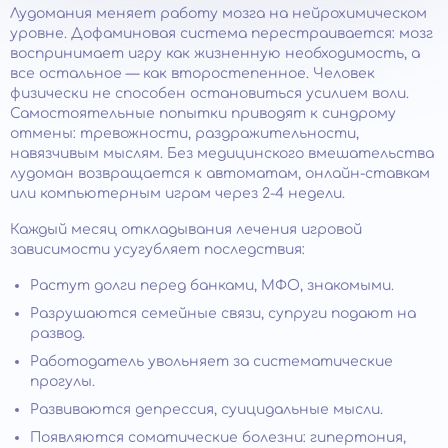
Лудомания меняет работу мозга на нейрохимическом
уровне. Дофаминовая система перестраивается: мозг
воспринимает игру как жизненную необходимость, а
все остальное — как второстепенное. Человек
физически не способен остановиться усилием воли.
Самостоятельные попытки приводят к синдрому
отмены: тревожности, раздражительности,
навязчивым мыслям. Без медицинского вмешательства
лудоман возвращается к автоматам, онлайн-ставкам
или компьютерным играм через 2-4 недели.
Каждый месяц откладывания лечения игровой
зависимости усугубляет последствия:
Растут долги перед банками, МФО, знакомыми.
Разрушаются семейные связи, супруги подают на
развод.
Работодатель увольняет за систематические
прогулы.
Развиваются депрессия, суицидальные мысли.
Появляются соматические болезни: гипертония,