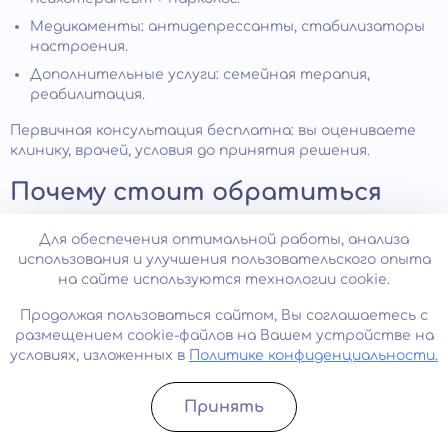
Медикаменты: антидепрессанты, стабилизаторы
настроения.
Дополнительные услуги: семейная терапия,
реабилитация.
Первичная консультация бесплатна: вы оцениваете
клинику, врачей, условия до принятия решения.
Почему стоит обратиться
именно в нашу клинику
Для обеспечения оптимальной работы, анализа
использования и улучшения пользовательского опыта
Наши врачи имеют опыт лечения аддикций более 15
на сайте используются технологии cookie.
лет. Прошли обучение в ведущих российских и
зарубежных центрах. Владеют современными
Продолжая пользоваться сайтом, Вы соглашаетесь с
протоколами. Регулярно повышают квалификацию,
размещением cookie-файлов на Вашем устройстве на
участвуют в научных конференциях.
условиях, изложенных в
Политике конфиденциальности.
Не ставим на учет в наркодиспансер. Не сообщаем
работодателю. Не передаем информацию
Принять
Записатьcя
Позвонить
третьим лицам, включая родственников без
согласия пациента.