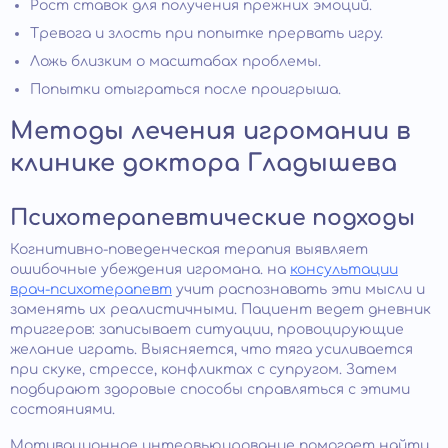
Рост ставок для получения прежних эмоций.
Тревога и злость при попытке прервать игру.
Ложь близким о масштабах проблемы.
Попытки отыграться после проигрыша.
Методы лечения игромании в
клинике доктора Гладышева
Психотерапевтические подходы
Когнитивно-поведенческая терапия выявляет
ошибочные убеждения игромана. на
консультации
врач-психотерапевт
учит распознавать эти мысли и
заменять их реалистичными. Пациент ведет дневник
триггеров: записывает ситуации, провоцирующие
желание играть. Выясняется, что тяга усиливается
при скуке, стрессе, конфликтах с супругом. Затем
подбирают здоровые способы справляться с этими
состояниями.
Мотивационное интервьюирование помогает найти