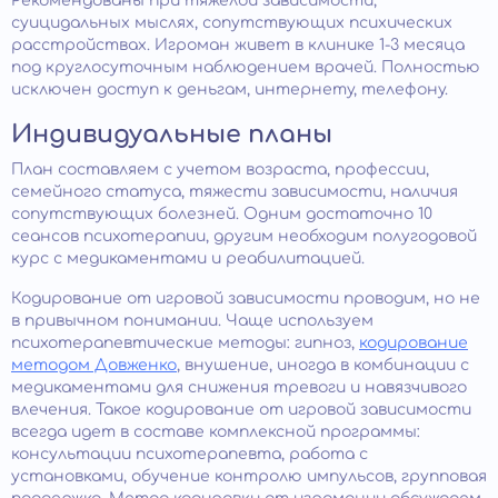
Рекомендованы при тяжелой зависимости,
суицидальных мыслях, сопутствующих психических
расстройствах. Игроман живет в клинике 1-3 месяца
под круглосуточным наблюдением врачей. Полностью
исключен доступ к деньгам, интернету, телефону.
Индивидуальные планы
План составляем с учетом возраста, профессии,
семейного статуса, тяжести зависимости, наличия
сопутствующих болезней. Одним достаточно 10
сеансов психотерапии, другим необходим полугодовой
курс с медикаментами и реабилитацией.
Кодирование от игровой зависимости проводим, но не
в привычном понимании. Чаще используем
психотерапевтические методы: гипноз,
кодирование
методом Довженко
, внушение, иногда в комбинации с
медикаментами для снижения тревоги и навязчивого
влечения. Такое кодирование от игровой зависимости
всегда идет в составе комплексной программы:
консультации психотерапевта, работа с
установками, обучение контролю импульсов, групповая